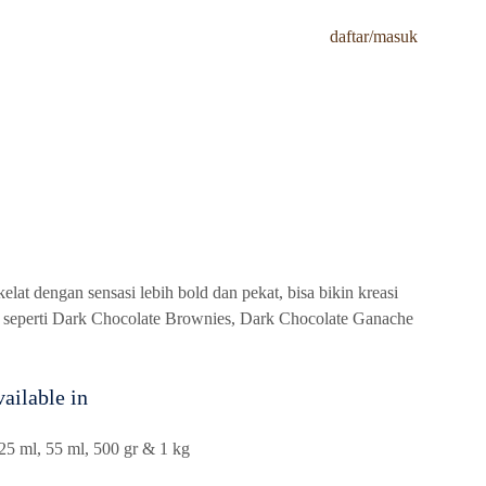
Kami
Tips & Tutorials
Resep Kreasi
daftar/masuk
lat dengan sensasi lebih bold dan pekat, bisa bikin kreasi
asi seperti Dark Chocolate Brownies, Dark Chocolate Ganache
ailable in
25 ml, 55 ml, 500 gr & 1 kg