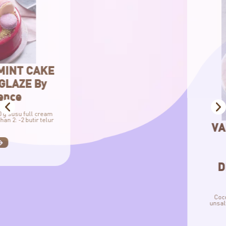
VANILLA COCOPANDA
CAKE WITH
BUTTERCREAM
DECORATION By Chef
Florence
Cocopandan Vanilla Cake Bahan 1: -240 
unsalted butter -200 g gula pasir Bahan 2:
butir telur -⅕ sdt […]
view more