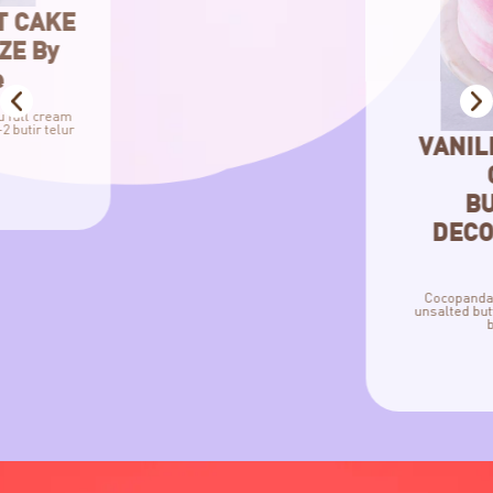
VANILLA COCOPANDAN
CAKE WITH
BUTTERCREAM
DECORATION By Chef
Florence
Cocopandan Vanilla Cake Bahan 1: -240 g
unsalted butter -200 g gula pasir Bahan 2: -
butir telur -⅕ sdt […]
view more