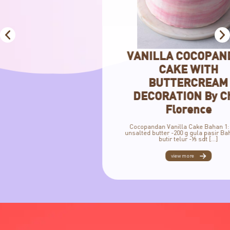
VANILLA COCOPANDAN
CAKE WITH
BUTTERCREAM
DECORATION By Chef
Florence
Cocopandan Vanilla Cake Bahan 1: -240 g
unsalted butter -200 g gula pasir Bahan 2: -4
butir telur -⅕ sdt […]
view more