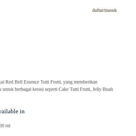
Kami
Tips & Tutorials
Resep Kreasi
daftar/masuk
 Red Bell Essence Tutti Frutti, yang memberikan
ntuk berbagai kreasi seperti Cake Tutti Frutti, Jelly Buah
ailable in
30 ml