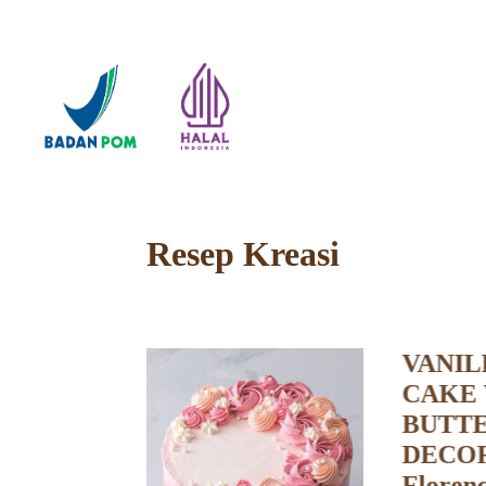
Resep Kreasi
VANILLA COCOPAN
CAKE WITH
BUTTERCREAM
DECORATION By Che
Florence