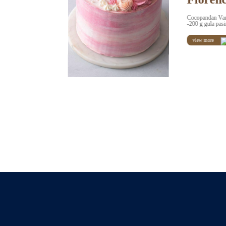
Cocopandan Vanilla Cake Bahan 1: -240 g unsalted 
-200 g gula pasir Bahan 2: -4 butir telur -⅕ sdt […]
view more