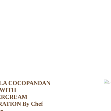
DAN
f