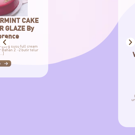
VANILLA COCOPAN
CAKE WITH
BUTTERCREAM
DECORATION By C
Florence
Cocopandan Vanilla Cake Bahan 1: 
unsalted butter -200 g gula pasir Bah
butir telur -⅕ sdt […]
view more