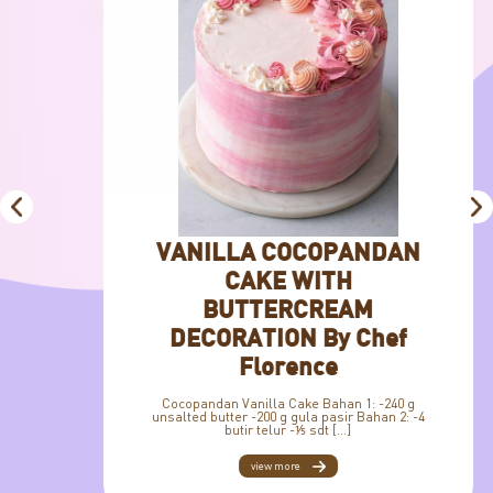
VANILLA COCOPANDAN
CAKE WITH
BUTTERCREAM
DECORATION By Chef
Florence
Cocopandan Vanilla Cake Bahan 1: -240 g
unsalted butter -200 g gula pasir Bahan 2: -4
butir telur -⅕ sdt […]
view more