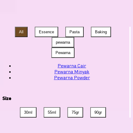
All
Essence
Pasta
Baking
pewarna
Pewarna
Pewarna Cair
Pewarna Minyak
Pewarna Powder
Size
30ml
55ml
75gr
90gr