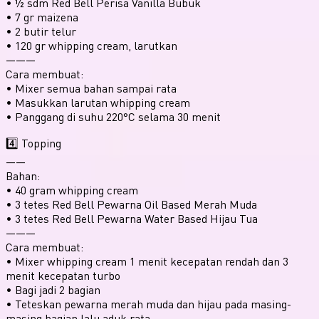
• ½ sdm Red Bell Perisa Vanilla Bubuk
• 7 gr maizena
• 2 butir telur
• 120 gr whipping cream, larutkan
———
Cara membuat:
• Mixer semua bahan sampai rata
• ⁠Masukkan larutan whipping cream
• ⁠Panggang di suhu 220°C selama 30 menit
4️⃣ Topping
——
Bahan:
• 40 gram whipping cream
• ⁠3 tetes Red Bell Pewarna Oil Based Merah Muda
• ⁠3 tetes Red Bell Pewarna Water Based Hijau Tua
———
Cara membuat:
• Mixer whipping cream 1 menit kecepatan rendah dan 3
menit kecepatan turbo
• ⁠Bagi jadi 2 bagian
• ⁠Teteskan pewarna merah muda dan hijau pada masing-
masing bagian lalu aduk rata