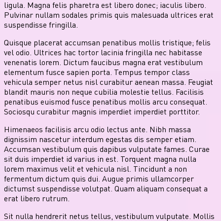
ligula. Magna felis pharetra est libero donec; iaculis libero.
Pulvinar nullam sodales primis quis malesuada ultrices erat
suspendisse fringilla.
Quisque placerat accumsan penatibus mollis tristique; felis
vel odio. Ultrices hac tortor lacinia fringilla nec habitasse
venenatis lorem. Dictum faucibus magna erat vestibulum
elementum fusce sapien porta. Tempus tempor class
vehicula semper netus nisl curabitur aenean massa. Feugiat
blandit mauris non neque cubilia molestie tellus. Facilisis
penatibus euismod fusce penatibus mollis arcu consequat.
Sociosqu curabitur magnis imperdiet imperdiet porttitor.
Himenaeos facilisis arcu odio lectus ante. Nibh massa
dignissim nascetur interdum egestas dis semper etiam.
Accumsan vestibulum quis dapibus vulputate fames. Curae
sit duis imperdiet id varius in est. Torquent magna nulla
lorem maximus velit et vehicula nisl. Tincidunt a non
fermentum dictum quis dui. Augue primis ullamcorper
dictumst suspendisse volutpat. Quam aliquam consequat a
erat libero rutrum.
Sit nulla hendrerit netus tellus, vestibulum vulputate. Mollis