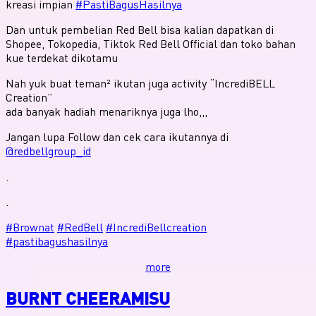
kreasi impian
#PastiBagusHasilnya
Dan untuk pembelian Red Bell bisa kalian dapatkan di
Shopee, Tokopedia, Tiktok Red Bell Official dan toko bahan
kue terdekat dikotamu
Nah yuk buat teman² ikutan juga activity “IncrediBELL
Creation”
ada banyak hadiah menariknya juga lho,,,
Jangan lupa Follow dan cek cara ikutannya di
@redbellgroup_id
.
.
#Brownat
#RedBell
#IncrediBellcreation
#pastibagushasilnya
more
BURNT CHEERAMISU