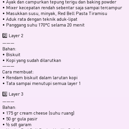
• ⁠Ayak dan campurkan tepung terigu dan baking powder
• ⁠Mixer kecepatan rendah sebentar saja sampai tercampur
• ⁠Masukkan susu, minyak, Red Bell Pasta Tiramisu
• Aduk rata dengan teknik aduk-lipat⁠
• ⁠Panggang suhu 170°C selama 20 menit
2️⃣ Layer 2
———
Bahan:
• Biskuit
• ⁠Kopi yang sudah dilarutkan
———
Cara membuat:
• Rendam biskuit dalam larutan kopi
• ⁠Tata sampai menutupi semua layer 1
3️⃣ Layer 3
———
Bahan:
• 175 gr cream cheese (suhu ruang)
• 50 gr gula pasir
• ½ sdt garam