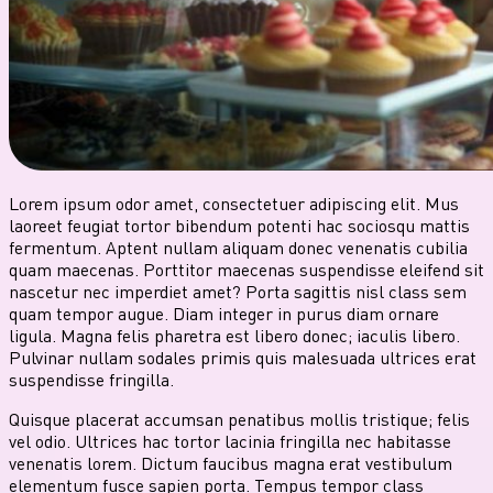
Lorem ipsum odor amet, consectetuer adipiscing elit. Mus
laoreet feugiat tortor bibendum potenti hac sociosqu mattis
fermentum. Aptent nullam aliquam donec venenatis cubilia
quam maecenas. Porttitor maecenas suspendisse eleifend sit
nascetur nec imperdiet amet? Porta sagittis nisl class sem
quam tempor augue. Diam integer in purus diam ornare
ligula. Magna felis pharetra est libero donec; iaculis libero.
Pulvinar nullam sodales primis quis malesuada ultrices erat
suspendisse fringilla.
Quisque placerat accumsan penatibus mollis tristique; felis
vel odio. Ultrices hac tortor lacinia fringilla nec habitasse
venenatis lorem. Dictum faucibus magna erat vestibulum
elementum fusce sapien porta. Tempus tempor class