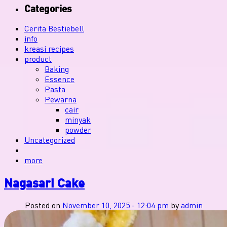
Categories
Cerita Bestiebell
info
kreasi recipes
product
Baking
Essence
Pasta
Pewarna
cair
minyak
powder
Uncategorized
more
Nagasari Cake
Posted on
November 10, 2025 - 12:04 pm
by
admin