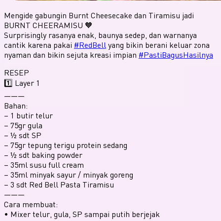
Mengide gabungin Burnt Cheesecake dan Tiramisu jadi
BURNT CHEERAMISU 🧡
Surprisingly rasanya enak, baunya sedep, dan warnanya
cantik karena pakai
#RedBell
yang bikin berani keluar zona
nyaman dan bikin sejuta kreasi impian
#PastiBagusHasilnya
RESEP
1️⃣ Layer 1
———
Bahan:
– 1 butir telur
– 75gr gula
– ⁠½ sdt SP
– 75gr tepung terigu protein sedang
– ½ sdt baking powder
– 35ml susu full cream
– 35ml minyak sayur / minyak goreng
– ⁠3 sdt Red Bell Pasta Tiramisu
———
Cara membuat:
• Mixer telur, gula, SP sampai putih berjejak