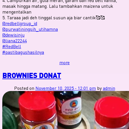
4. Campurkan air, gula merah, garam dan red bell vanila,
masak hingga matang. Lalu tambahkan maizena untuk
mengentalkan
5. Taraaa jadi deh tinggal susun aja biar cantik🥰🥰
@redbellgroup_id
@purwatiningsih_utihamna
@dewisinju
@liana22244
#RedBell
#pastibagushasilnya
more
BROWNIES DONAT
Posted on
November 10, 2025 - 12:01 pm
by
admin