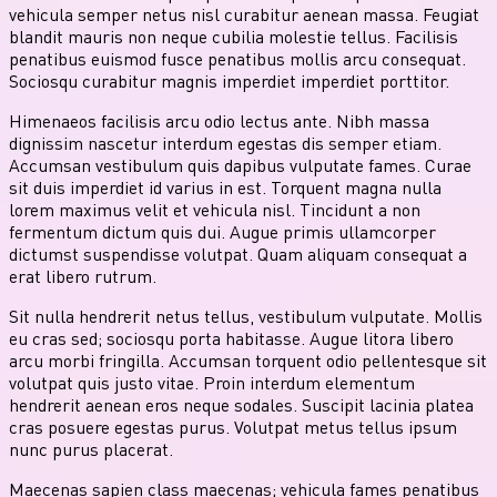
vehicula semper netus nisl curabitur aenean massa. Feugiat
blandit mauris non neque cubilia molestie tellus. Facilisis
penatibus euismod fusce penatibus mollis arcu consequat.
Sociosqu curabitur magnis imperdiet imperdiet porttitor.
Himenaeos facilisis arcu odio lectus ante. Nibh massa
dignissim nascetur interdum egestas dis semper etiam.
Accumsan vestibulum quis dapibus vulputate fames. Curae
sit duis imperdiet id varius in est. Torquent magna nulla
lorem maximus velit et vehicula nisl. Tincidunt a non
fermentum dictum quis dui. Augue primis ullamcorper
dictumst suspendisse volutpat. Quam aliquam consequat a
erat libero rutrum.
Sit nulla hendrerit netus tellus, vestibulum vulputate. Mollis
eu cras sed; sociosqu porta habitasse. Augue litora libero
arcu morbi fringilla. Accumsan torquent odio pellentesque sit
volutpat quis justo vitae. Proin interdum elementum
hendrerit aenean eros neque sodales. Suscipit lacinia platea
cras posuere egestas purus. Volutpat metus tellus ipsum
nunc purus placerat.
Maecenas sapien class maecenas; vehicula fames penatibus