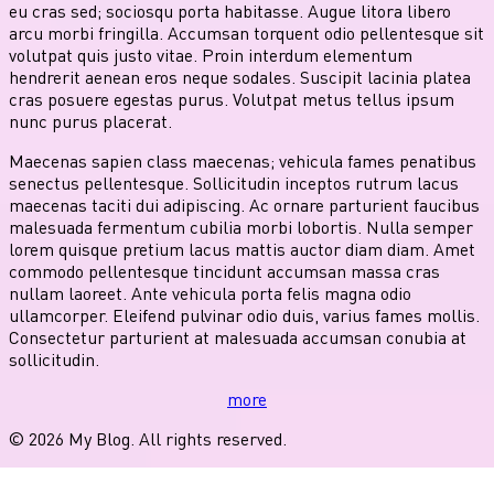
eu cras sed; sociosqu porta habitasse. Augue litora libero
arcu morbi fringilla. Accumsan torquent odio pellentesque sit
volutpat quis justo vitae. Proin interdum elementum
hendrerit aenean eros neque sodales. Suscipit lacinia platea
cras posuere egestas purus. Volutpat metus tellus ipsum
nunc purus placerat.
Maecenas sapien class maecenas; vehicula fames penatibus
senectus pellentesque. Sollicitudin inceptos rutrum lacus
maecenas taciti dui adipiscing. Ac ornare parturient faucibus
malesuada fermentum cubilia morbi lobortis. Nulla semper
lorem quisque pretium lacus mattis auctor diam diam. Amet
commodo pellentesque tincidunt accumsan massa cras
nullam laoreet. Ante vehicula porta felis magna odio
ullamcorper. Eleifend pulvinar odio duis, varius fames mollis.
Consectetur parturient at malesuada accumsan conubia at
sollicitudin.
more
© 2026 My Blog. All rights reserved.