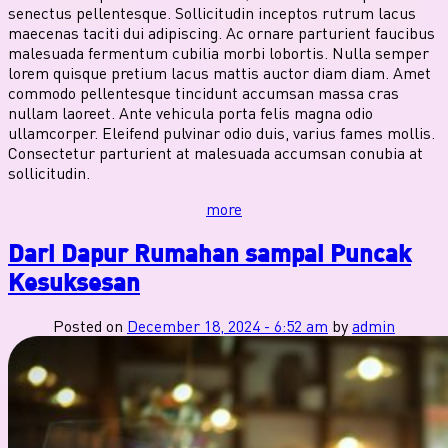
senectus pellentesque. Sollicitudin inceptos rutrum lacus
maecenas taciti dui adipiscing. Ac ornare parturient faucibus
malesuada fermentum cubilia morbi lobortis. Nulla semper
lorem quisque pretium lacus mattis auctor diam diam. Amet
commodo pellentesque tincidunt accumsan massa cras
nullam laoreet. Ante vehicula porta felis magna odio
ullamcorper. Eleifend pulvinar odio duis, varius fames mollis.
Consectetur parturient at malesuada accumsan conubia at
sollicitudin.
more
Dari Dapur Rumahan sampai Puncak
Kesuksesan
Posted on
December 18, 2024 - 6:52 am
by
admin