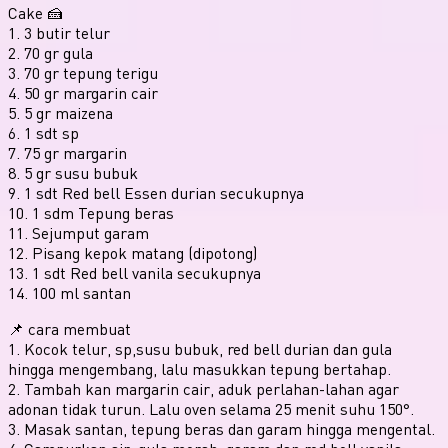
Cake 🍰
1. 3 butir telur
2. 70 gr gula
3. 70 gr tepung terigu
4. 50 gr margarin cair
5. 5 gr maizena
6. 1 sdt sp
7. 75 gr margarin
8. 5 gr susu bubuk
9. 1 sdt Red bell Essen durian secukupnya
10. 1 sdm Tepung beras
11. Sejumput garam
12. Pisang kepok matang (dipotong)
13. 1 sdt Red bell vanila secukupnya
14. 100 ml santan
📌 cara membuat
1. Kocok telur, sp,susu bubuk, red bell durian dan gula
hingga mengembang, lalu masukkan tepung bertahap.
2. Tambah kan margarin cair, aduk perlahan-lahan agar
adonan tidak turun. Lalu oven selama 25 menit suhu 150°.
3. Masak santan, tepung beras dan garam hingga mengental.