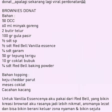
donat,,,apalagi sekarang lagi viral perdonatan🤗
BROWNIES DONAT
Bahan :
50 DCC
60 ml minyak goreng
2 butir telur
100 gr gula pasir
½ sdt sp
½ sdt Red Bell Vanilla essence
¼ sdt garam
50 gr tepung terigu
10 gr coklat bubuk
¼ sdt Red Bell baking powder
Bahan topping :
keju cheddar parut
meses coklat
Cacahan kacang
Untuk Vanilla Essencenya aku pakai dari Red Bell, yang bikin
kreasi brownat aku rasanya jadi lebih nikmat, aromanya lezat
dan bisa bikin berani keluar zona nyaman & bikin sejuta